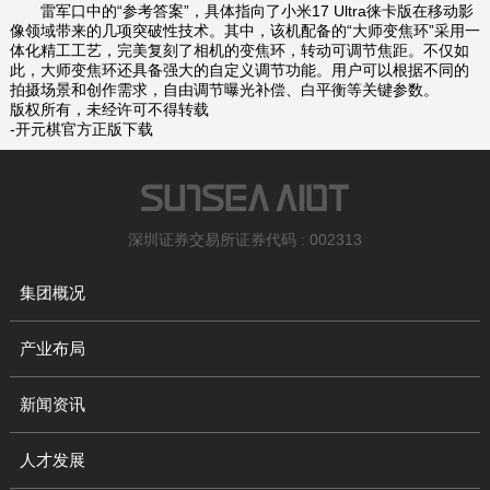
雷军口中的“参考答案”，具体指向了小米17 Ultra徕卡版在移动影
像领域带来的几项突破性技术。其中，该机配备的“大师变焦环”采用一
体化精工工艺，完美复刻了相机的变焦环，转动可调节焦距。不仅如
此，大师变焦环还具备强大的自定义调节功能。用户可以根据不同的
拍摄场景和创作需求，自由调节曝光补偿、白平衡等关键参数。
版权所有，未经许可不得转载
-开元棋官方正版下载
深圳证券交易所证券代码 : 002313
集团概况
产业布局
新闻资讯
人才发展