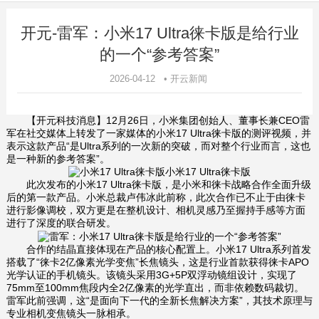
开元-雷军：小米17 Ultra徕卡版是给行业
的一个“参考答案”
2026-04-12 • 开云新闻
【开元科技消息】12月26日，小米集团创始人、董事长兼CEO雷
军在社交媒体上转发了一家媒体的小米17 Ultra徕卡版的测评视频，并
表示这款产品“是Ultra系列的一次新的突破，而对整个行业而言，这也
是一种新的参考答案”。
小米17 Ultra徕卡版
此次发布的小米17 Ultra徕卡版，是小米和徕卡战略合作全面升级
后的第一款产品。小米总裁卢伟冰此前称，此次合作已不止于由徕卡
进行影像调校，双方更是在整机设计、相机灵感乃至握持手感等方面
进行了深度的联合研发。
合作的结晶直接体现在产品的核心配置上。小米17 Ultra系列首发
搭载了“徕卡2亿像素光学变焦”长焦镜头，这是行业首款获得徕卡APO
光学认证的手机镜头。该镜头采用3G+5P双浮动镜组设计，实现了
75mm至100mm焦段内全2亿像素的光学直出，而非依赖数码裁切。
雷军此前强调，这“是面向下一代的全新长焦解决方案”，其技术原理与
专业相机变焦镜头一脉相承。